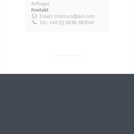
Anfrage!
Kontakt
Email: ccotours@aol.com
Tel.: +49 (0) 6838-983040