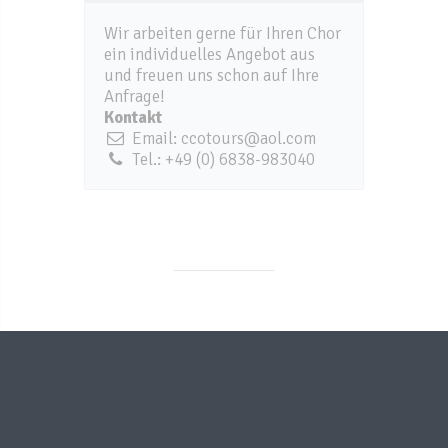
Wir arbeiten gerne für Ihren Chor
ein individuelles Angebot aus
und freuen uns schon auf Ihre
Anfrage!
Kontakt
Email: ccotours@aol.com
Tel.: +49 (0) 6838-983040