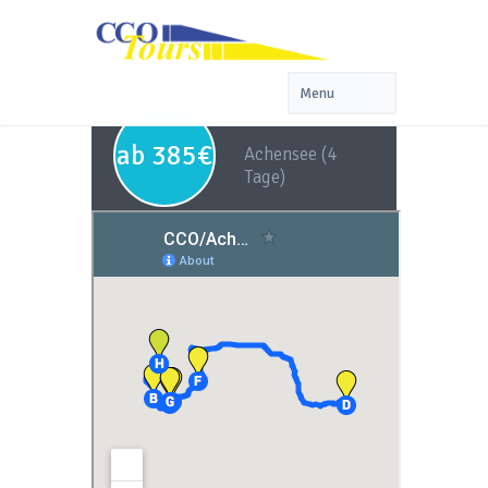
ab 385€
Achensee (4
Tage)