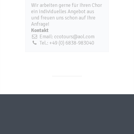
Wir arbeiten gerne für Ihren Chor
ein individuelles Angebot aus
und freuen uns schon auf Ihre
Anfrage!
Kontakt
Email: ccotours@aol.com
Tel.: +49 (0) 6838-983040