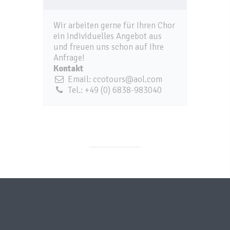
Wir arbeiten gerne für Ihren Chor
ein individuelles Angebot aus
und freuen uns schon auf Ihre
Anfrage!
Kontakt
Email: ccotours@aol.com
Tel.: +49 (0) 6838-983040