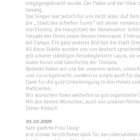
entgegengebracht wurde. Der Padre und der Vikar d
Gesang.
Das Singen war jedoch für uns nicht alles. Auf d
die „ Stadt des schiefen Turms“ mit seiner romani
von Florenz, die Hauptstadt der Renaissance. Schö
Fassade des Doms sowie dessen Innenraum. Eindruck
del Campo. Ein ganz anderes Bild bot die Stadt Gim
All diese Städte wurden uns von deutsch sprechend
gilt unserer ständigen Reisebegleiterin Laura, sie 
sowie Kunst und Geschichte der Toskana.
Bedankt haben wir uns bei unserem netten, umsicht
und zurückgebracht, sondern er sorgte auch für da
Dank für die gute Unterbringung in den Hotels un
Mahlzeiten.
Wir wünschen Ihnen weiterhin so gut organisierte C
Mit den besten Wünschen, auch von unseren Reiste
Dieter Kriesch
01.10.2009
Sehr geehrte Frau Deeg!
erst einmal herzlichsten dank für den übersandten