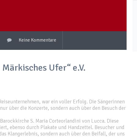
Keine Kommentare
 Märkisches Ufer“ e.V.
 Reiseunternehmen, war ein voller Erfolg. Die Sängerinnen
 nur über die Konzerte, sondern auch über den Besuch der
 Barockkirche S. Maria Corteorlandini von Lucca. Diese
ziert, ebenso durch Plakate und Handzettel. Besucher und
das Klangerlebnis, sondern auch über den Beifall, der uns