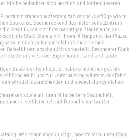
er Kirche bedankten sich herzlich und lobten unseren
em Programm standen außerdem zahlreiche Ausflüge wie in
schen Baukunst. Beeindruckend das historische Zentrum
n die Stadt Lucca mit ihrer mächtigen Stadtmauer, der
svoll die Stadt Sienna mit ihrem Mittelpunkt der Piazza
ignano mit den vielen mittelalterlichen Türmen.
en Reiseführern anschaulich vorgestellt. Besonderer Dank
vermittelte uns viel über Eigenheiten, Land und Leute
igen Busfahrer Reinhold. Er hat uns nicht nur gut hin-
s leibliche Wohl und für Unterhaltung während der Fahrt.
d den wirklich ausreichenden und abwechslungsreichen
horreisen sowie all Ihren Mitarbeitern Gesundheit.
ilnehmern, verbleibe ich mit freundlichen Grüßen
 Katalog. Wie schon angekündigt, möchte sich unser Chor