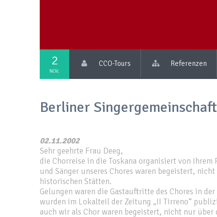
2
CCO-Tours
Referenzen
NOV.
Berliner Singergemeinschaft
02.11.2002
Sehr geehrte Frau Deeg,
die Chorreise in die Toskana organisiert von Ihrem
und Sänger unseres Chores waren begeistert, nicht
historischen Stätten.
Gelungen waren die Gastauftritte des Chores in der
wurden im Lokalteil der Zeitung „II Tirreno“ publi
auch wir als Chor waren begeistert, nicht nur über 